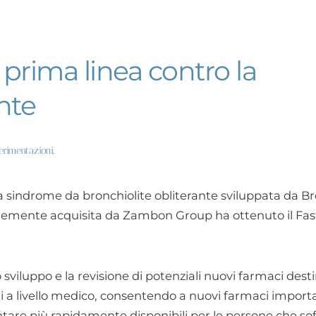
 prima linea contro la
nte
erimentazioni
.
a sindrome da bronchiolite obliterante sviluppata da B
emente acquisita da Zambon Group ha ottenuto il Fas
 sviluppo e la revisione di potenziali nuovi farmaci desti
ili a livello medico, consentendo a nuovi farmaci importa
iventare più rapidamente disponibili per le persone che so