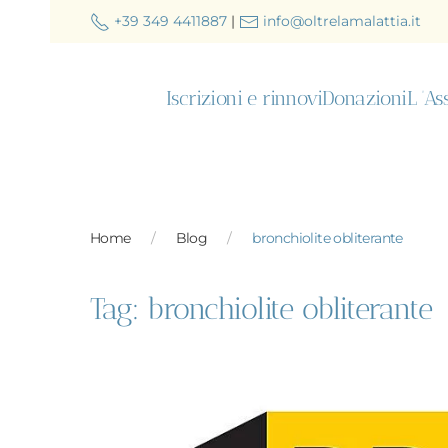
+39 349 4411887
|
info@oltrelamalattia.it
Skip to main content
Iscrizioni e rinnovi
Donazioni
L ’As
Home
Blog
bronchiolite obliterante
Tag:
bronchiolite obliterante