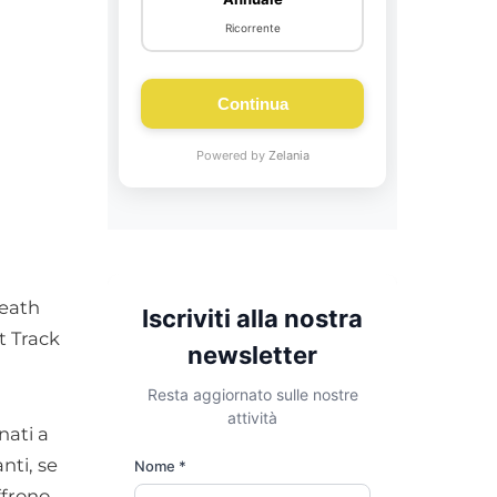
reath
t Track
nati a
nti, se
ffrono