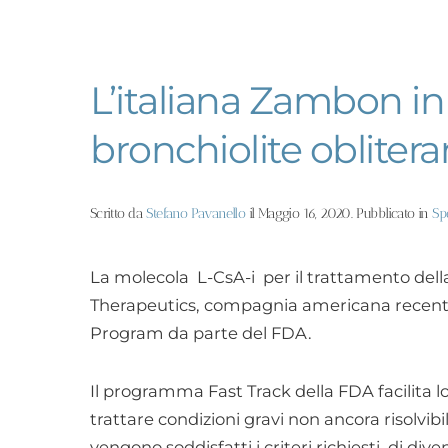
L’italiana Zambon in
bronchiolite oblitera
Scritto da
Stefano Pavanello
il
Maggio 16, 2020
. Pubblicato in
Sp
La molecola L-CsA-i per il trattamento dell
Therapeutics, compagnia americana recent
Program da parte del FDA.
Il programma Fast Track della FDA facilita lo
trattare condizioni gravi non ancora risolvib
vengono soddisfatti i criteri richiesti, di d