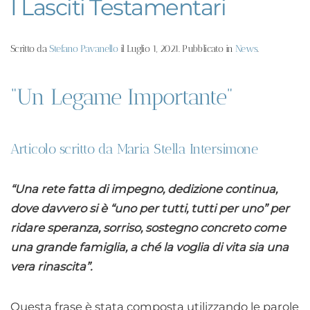
I Lasciti Testamentari
Scritto da
Stefano Pavanello
il
Luglio 1, 2021
. Pubblicato in
News
.
“Un Legame Importante”
Articolo scritto da Maria Stella Intersimone
“Una rete fatta di impegno, dedizione continua,
dove davvero si è “uno per tutti, tutti per uno” per
ridare speranza, sorriso, sostegno concreto come
una grande famiglia, a ché la voglia di vita sia una
vera rinascita”.
Questa frase è stata composta utilizzando le parole